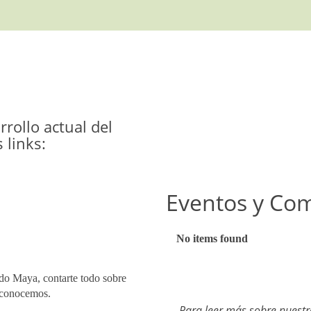
rollo actual del
 links:
Eventos y Co
The
No items found
list
was
do Maya, contarte todo sobre
updated
e conocemos.
Para leer más sobre nuestro