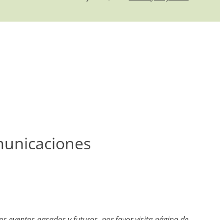
municaciones
s eventos pasados y futuros, por favor visita página de