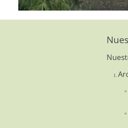
Nues
Nuestr
Ar