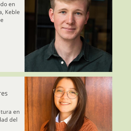
ado en
, Keble
de
res
atura en
dad del